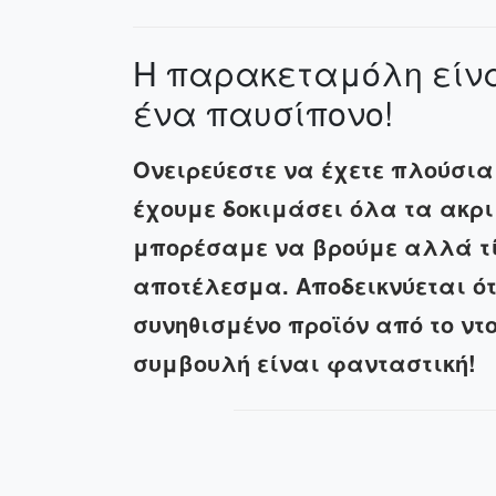
Η παρακεταμόλη είν
ένα παυσίπονο!
Ονειρεύεστε να έχετε πλούσια
έχουμε δοκιμάσει όλα τα ακρ
μπορέσαμε να βρούμε αλλά τίπ
αποτέλεσμα. Αποδεικνύεται ό
συνηθισμένο προϊόν από το ντ
συμβουλή είναι φανταστική!