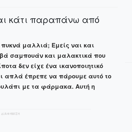
αι κάτι παραπάνω από
 πυκνά μαλλιά; Εμείς ναι και
ιβά σαμπουάν και μαλακτικά που
οτα δεν είχε ένα ικανοποιητικό
τι απλά έπρεπε να πάρουμε αυτό το
ουλάπι με τα φάρμακα. Αυτή η
ΔΙΑΦΗΜΙΣΗ