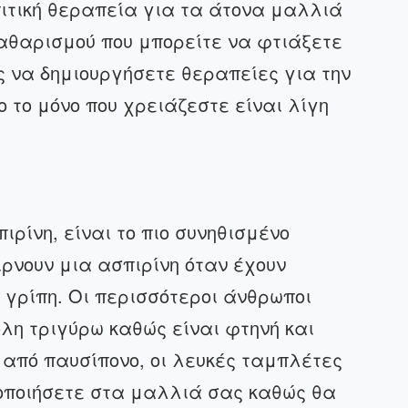
πιτική θεραπεία για τα άτονα μαλλιά
αθαρισμού που μπορείτε να φτιάξετε
ς να δημιουργήσετε θεραπείες για την
ο το μόνο που χρειάζεστε είναι λίγη
ιρίνη, είναι το πιο συνηθισμένο
ρνουν μια ασπιρίνη όταν έχουν
 γρίπη. Οι περισσότεροι άνθρωποι
η τριγύρω καθώς είναι φτηνή και
ς από παυσίπονο, οι λευκές ταμπλέτες
μοποιήσετε στα μαλλιά σας καθώς θα