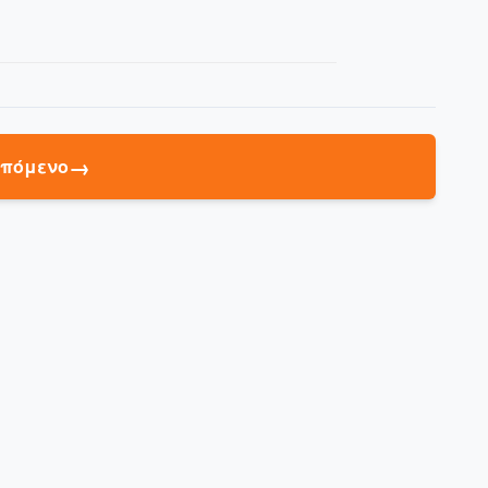
→
πόμενο