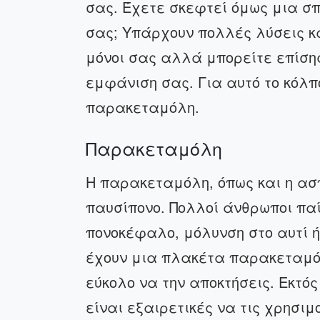
σας. Έχετε σκεφτεί όμως μια σ
σας; Υπάρχουν πολλές λύσεις κ
μόνοι σας αλλά μπορείτε επίση
εμφάνιση σας. Για αυτό το κόλπ
παρακεταμόλη.
Παρακεταμόλη
Η παρακεταμόλη, όπως και η ασπ
παυσίπονο. Πολλοί άνθρωποι παί
πονοκέφαλο, μόλυνση στο αυτί ή
έχουν μια πλακέτα παρακεταμόλ
εύκολο να την αποκτήσεις. Εκτό
είναι εξαιρετικές να τις χρησι