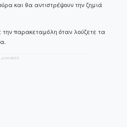
ύρα και θα αντιστρέψουν την ζημιά
 την παρακεταμόλη όταν λούζετε τα
α.
ΔΙΑΦΗΜΙΣΗ