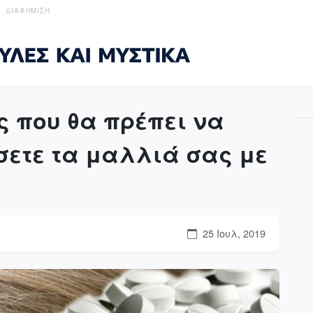
ΔΙΑΦΗΜΙΣΗ
ς που θα πρέπει να
σετε τα μαλλιά σας με
25 Ιουλ, 2019