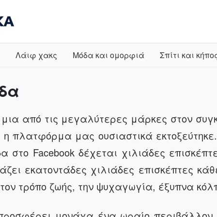
Λάιφ χακς
Μόδα και ομορφιά
Σπίτι και κήπο
ίδα
ι μια από τις μεγαλύτερες μάρκες στον συγ
 η πλατφόρμα μας ουσιαστικά εκτοξεύτηκε. 
δα στο
Facebook
δέχεται χιλιάδες επισκέπτε
ιάζει εκατοντάδες χιλιάδες επισκέπτες κά
τον τρόπο ζωής, την ψυχαγωγία, έξυπνα κόλπ
 προσφέρει μονάχα ένα ωραίο περιβάλλον