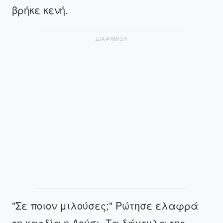
βρήκε κενή.
ΔΙΑΦΗΜΙΣΗ
"Σε ποιον μιλούσες;" Ρώτησε ελαφρά
τη καρδία η Λούσι. Τα δάχτυλα της